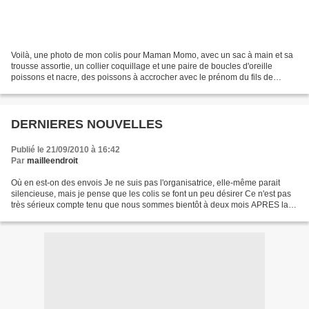
Voilà, une photo de mon colis pour Maman Momo, avec un sac à main et sa
trousse assortie, un collier coquillage et une paire de boucles d'oreille
poissons et nacre, des poissons à accrocher avec le prénom du fils de
Madame, des boutons en bois gravés...
DERNIERES NOUVELLES
Publié le 21/09/2010 à 16:42
Par
mailleendroit
Où en est-on des envois Je ne suis pas l'organisatrice, elle-même parait
silencieuse, mais je pense que les colis se font un peu désirer Ce n'est pas
très sérieux compte tenu que nous sommes bientôt à deux mois APRES la
date fixée pour l'envoi En ce qui...