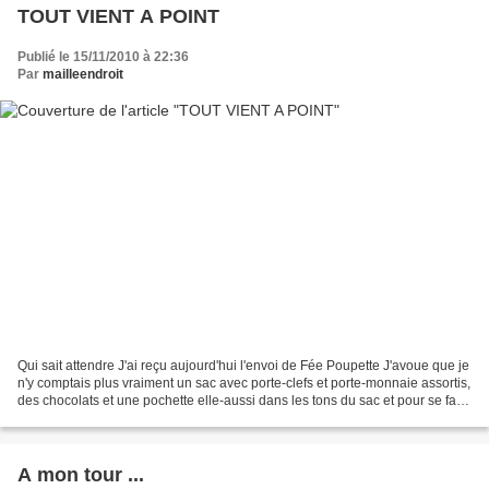
TOUT VIENT A POINT
Publié le 15/11/2010 à 22:36
Par
mailleendroit
Qui sait attendre J'ai reçu aujourd'hui l'envoi de Fée Poupette J'avoue que je
n'y comptais plus vraiment un sac avec porte-clefs et porte-monnaie assortis,
des chocolats et une pochette elle-aussi dans les tons du sac et pour se faire
pardonner du retard,...
A mon tour ...