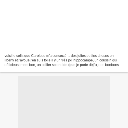
voici le colis que Carolette m'a concocté ... des jolies petites choses en
liberty et j'avoue j'en suis folle il y un très joli hippocampe, un coussin qui
délicieusement bon, un collier splendide (que je porte déjà), des bonbons
dans un mignon petit sac...