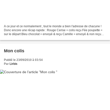
A ce jour et ce normalement , tout le monde a bien l'adresse de chacune !
Donc encore une récap rapide : Rouge Cerise = colis reçu Fée poupette =
sur le départ Bleu chocolat = envoyé & reçu Camille = envoyé & non reçu
Tintillis = reçu & envoyé Cindylee...
Mon colis
Publié le 23/09/2010 à 03:54
Par
Lirbis