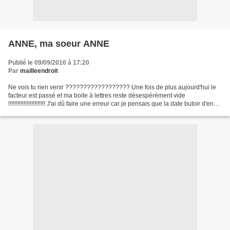
ANNE, ma soeur ANNE
Publié le 09/09/2010 à 17:20
Par
mailleendroit
Ne vois tu rien venir ?????????????????? Une fois de plus aujourd'hui le
facteur est passé et ma boite à lettres reste désespérément vide
!!!!!!!!!!!!!!!!!!!!!!!! J'ai dû faire une erreur car je pensais que la date butoir d'envoi
de ce swap était le 31...