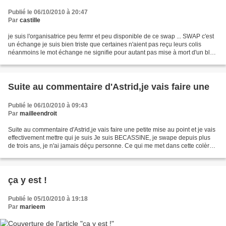
Publié le 06/10/2010 à 20:47
Par
castille
je suis l'organisatrice peu fermr et peu disponible de ce swap ... SWAP c'est
un échange je suis bien triste que certaines n'aient pas reçu leurs colis
néanmoins le mot échange ne signifie pour autant pas mise à mort d'un blog
de swap ... Je comprends...
Suite au commentaire d'Astrid,je vais faire une
Publié le 06/10/2010 à 09:43
Par
mailleendroit
Suite au commentaire d'Astrid,je vais faire une petite mise au point et je vais
effectivement mettre qui je suis Je suis BECASSINE, je swape depuis plus
de trois ans, je n'ai jamais déçu personne. Ce qui me met dans cette colère,
ce n'est pas le colis...
ça y est !
Publié le 05/10/2010 à 19:18
Par
marieem