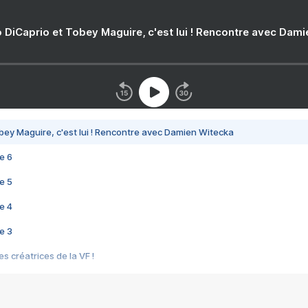
 DiCaprio et Tobey Maguire, c'est lui ! Rencontre avec Dam
bey Maguire, c'est lui ! Rencontre avec Damien Witecka
e 6
e 5
e 4
e 3
s créatrices de la VF !
e 2
e 1